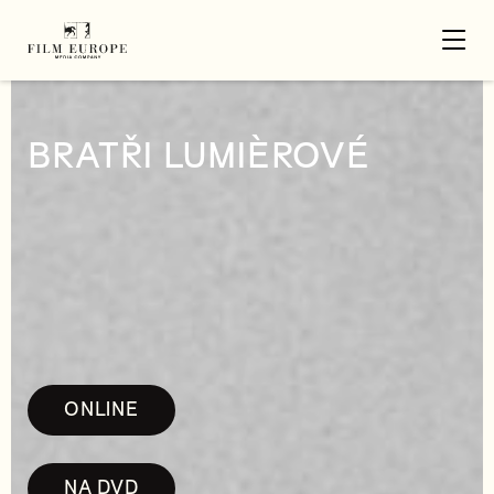
BRATŘI LUMIÈROVÉ
ONLINE
NA DVD