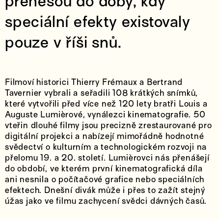
přenesou do doby, kdy
speciální efekty existovaly
pouze v říši snů.
Filmoví historici Thierry Frémaux a Bertrand
Tavernier vybrali a seřadili 108 krátkých snímků,
které vytvořili před více než 120 lety bratři Louis a
Auguste Lumièrové, vynálezci kinematografie. 50
vteřin dlouhé filmy jsou precizně zrestaurované pro
digitální projekci a nabízejí mimořádně hodnotné
svědectví o kulturním a technologickém rozvoji na
přelomu 19. a 20. století. Lumièrovci nás přenášejí
do období, ve kterém první kinematografická díla
ani nesnila o počítačové grafice nebo speciálních
efektech. Dnešní divák může i přes to zažít stejný
úžas jako ve filmu zachycení svědci dávných časů.