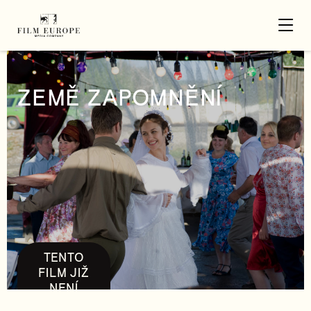
ZEMĚ ZAPOMNĚNÍ
TENTO
FILM JIŽ
NENÍ
DOSTUPNÝ