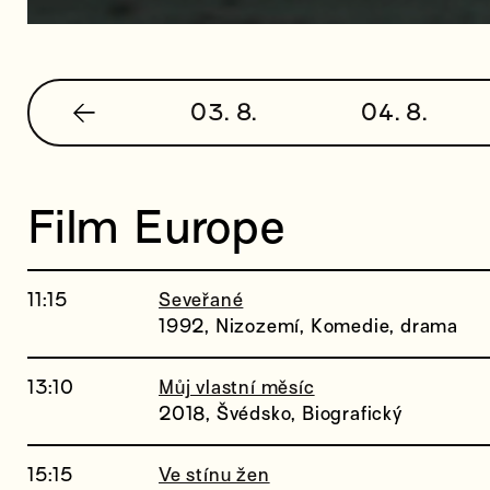
03. 8.
04. 8.
Film Europe
11:15
Seveřané
1992, Nizozemí, Komedie, drama
13:10
Můj vlastní měsíc
2018, Švédsko, Biografický
15:15
Ve stínu žen