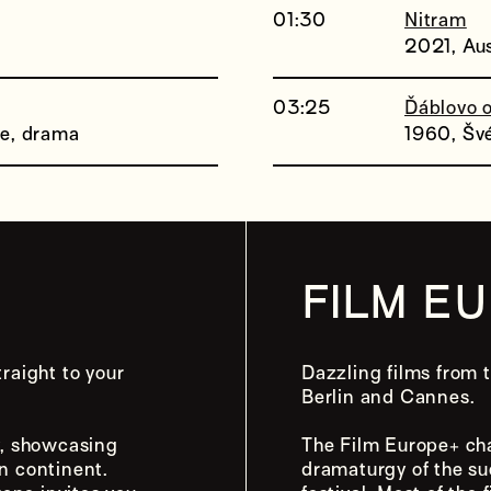
01:30
Nitram
2021, Aust
03:25
Ďáblovo 
ie, drama
1960, Šv
FILM E
raight to your
Dazzling films from t
Berlin and Cannes.
y, showcasing
The Film Europe+ ch
n continent.
dramaturgy of the s