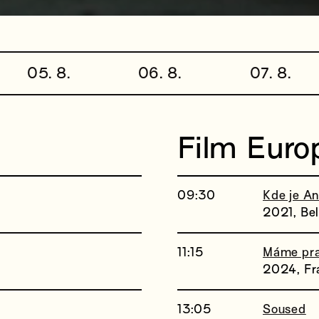
05. 8.
06. 8.
07. 8.
Film Euro
09:30
Kde je A
2021, Be
11:15
Máme pra
2024, Fr
13:05
Soused