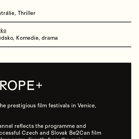
rálie, Thriller
oko
édsko, Komedie, drama
+
UROPE
he prestigious film festivals in Venice,
annel reflects the programme and
uccessful Czech and Slovak Be2Can film