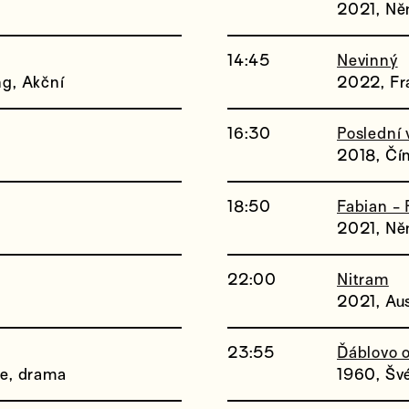
2021, Ně
14:45
Nevinný
g, Akční
2022, Fr
16:30
Poslední 
2018, Čín
18:50
Fabian - 
2021, Ně
22:00
Nitram
2021, Aust
23:55
Ďáblovo 
ie, drama
1960, Šv