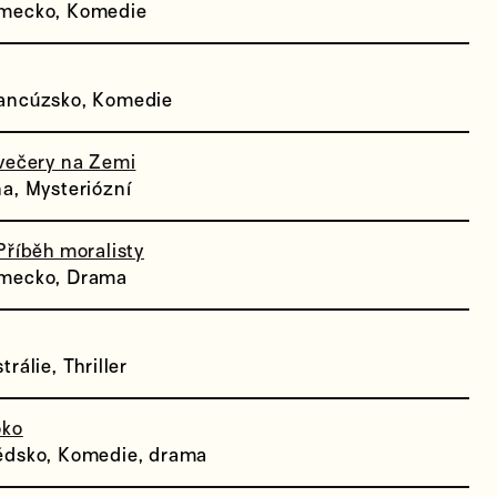
mecko, Komedie
ancúzsko, Komedie
večery na Zemi
a, Mysteriózní
Příběh moralisty
mecko, Drama
rálie, Thriller
oko
édsko, Komedie, drama