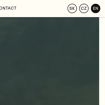
ONTACT
SK
CZ
EN