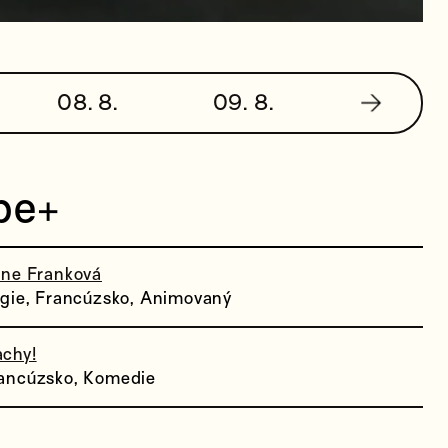
08. 8.
09. 8.
pe+
nne Franková
lgie, Francúzsko, Animovaný
chy!
ancúzsko, Komedie