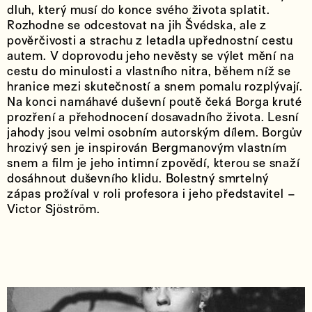
dluh, který musí do konce svého života splatit.
Rozhodne se odcestovat na jih Švédska, ale z
pověrčivosti a strachu z letadla upřednostní cestu
autem. V doprovodu jeho nevěsty se výlet mění na
cestu do minulosti a vlastního nitra, během níž se
hranice mezi skutečností a snem pomalu rozplývají.
Na konci namáhavé duševní poutě čeká Borga kruté
prozření a přehodnocení dosavadního života. Lesní
jahody jsou velmi osobním autorským dílem. Borgův
hrozivý sen je inspirován Bergmanovým vlastním
snem a film je jeho intimní zpovědí, kterou se snaží
dosáhnout duševního klidu. Bolestný smrtelný
zápas prožíval v roli profesora i jeho představitel –
Victor Sjöström.