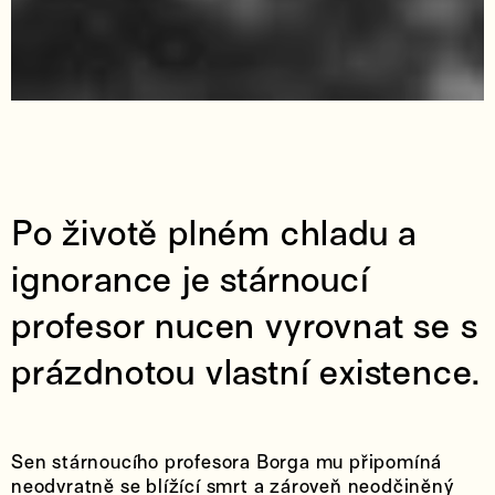
Po životě plném chladu a
ignorance je stárnoucí
profesor nucen vyrovnat se s
prázdnotou vlastní existence.
Sen stárnoucího profesora Borga mu připomíná
neodvratně se blížící smrt a zároveň neodčiněný